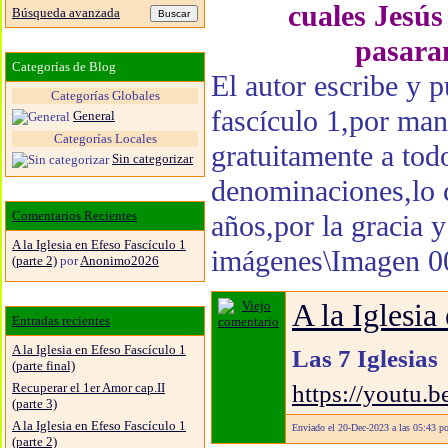
cuales Jesús 
Búsqueda avanzada
pasara
Categorías de Blog
El autor escribe y p
Categorías Globales
fascículo 1,por ma
General
Categorías Locales
gratuitamente a tod
Sin categorizar
denominaciones,lo 
Comentarios Recientes
años,por la gracia
A la Iglesia en Efeso Fascículo 1
imágenes\Imagen 0
(parte 2)
por
Anonimo2026
A la Iglesia
Entradas recientes
A la Iglesia en Efeso Fascículo 1
Las 7 Iglesias
(parte final)
https://yout
Recuperar el 1er Amor cap.II
(parte 3)
A la Iglesia en Efeso Fascículo 1
Enviado el 20-Dec-2023 a las 05:43 p
(parte 2)