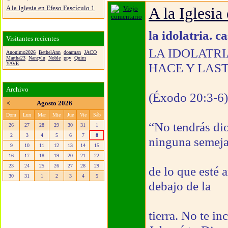
A la Iglesia en Efeso Fascículo 1
A la Iglesia
la idolatria. c
Visitantes recientes
LA IDOLATR
Anonimo2026
BethelAnn
doarman
JACO
Martha23
Nancylu
Noble
ppy
Quim
YAVE
HACE Y LAST
Archivo
(Éxodo 20:3-6)
<
Agosto 2026
Dom
Lun
Mar
Mie
Jue
Vie
Sáb
“No tendrás dio
26
27
28
29
30
31
1
2
3
4
5
6
7
8
ninguna semej
9
10
11
12
13
14
15
16
17
18
19
20
21
22
23
24
25
26
27
28
29
de lo que esté a
30
31
1
2
3
4
5
debajo de la
tierra. No te in