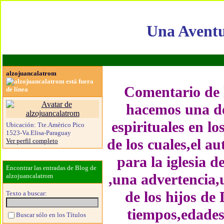
Una Aventu
alzojuancalatrom
Comentario de l
hacemos una de
espirituales en l
Ubicación:
Tte.Américo Pico
1523-Va.Elisa-Paraguay
de los cuales,el a
Ver perfil completo
para la iglesia 
Encontrar las entradas de Blog de
,una advertencia,
alzojuancalatrom
de los hijos de
Texto a buscar:
tiempos,edades
Buscar sólo en los Títulos