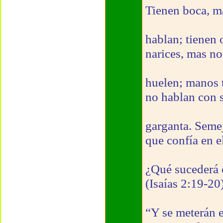
Tienen boca, m
hablan; tienen 
narices, mas no
huelen; manos t
no hablan con 
garganta. Semej
que confía en e
¿Qué sucederá c
(Isaías 2:19-20
“Y se meterán e