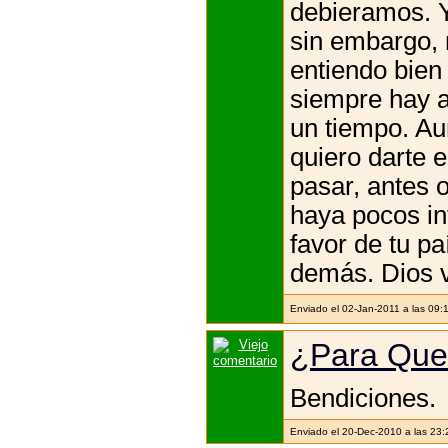
debieramos. Y
sin embargo, 
entiendo bien
siempre hay a
un tiempo. Au
quiero darte e
pasar, antes 
haya pocos in
favor de tu p
demás. Dios va
Enviado el 02-Jan-2011 a las 09:
¿Para Que
Bendiciones.
Enviado el 20-Dec-2010 a las 23: