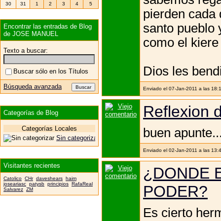
30
31
1
2
3
4
5
pierden cada 
santo pueblo 
Encontrar las entradas de Blog
de JOSE MANUEL
como el kiere
Texto a buscar:
Dios les bendi
Buscar sólo en los Títulos
Búsqueda avanzada
Enviado el 07-Jan-2011 a las 18:
Reflexion d
Categorías de Blog
Categorías Locales
buen apunte...
Sin categorizar
Enviado el 02-Jan-2011 a las 13:
Visitantes recientes
¿DONDE E
Catolico
CHr
daveshears
haim
joseariasc
patysb
principios
RafaReal
PODER?
Salvarez
ZM
Es cierto he