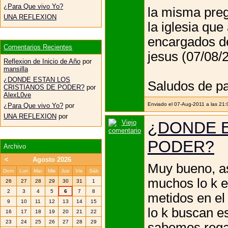
¿Para Que vivo Yo?
la misma pregu
UNA REFLEXION
la iglesia que
encargados de
Comentarios Recientes
jesus (07/08/
Reflexion de Inicio de Año
por
mansilla
¿DONDE ESTAN LOS
Saludos de pa
CRISTIANOS DE PODER?
por
AlexL0ve
Enviado el 07-Aug-2011 a las 21
¿Para Que vivo Yo?
por
UNA REFLEXION
por
¿DONDE E
PODER?
Archivo
<
Agosto 2026
Muy bueno, as
Dom
Lun
Mar
Mie
Jue
Vie
Sáb
muchos lo k 
26
27
28
29
30
31
1
2
3
4
5
6
7
8
metidos en el
9
10
11
12
13
14
15
lo k buscan es
16
17
18
19
20
21
22
23
24
25
26
27
28
29
sabemos regar