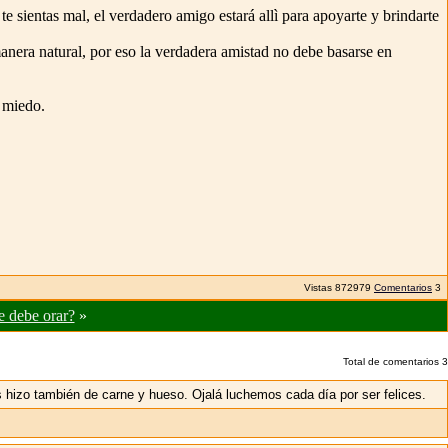
e sientas mal, el verdadero amigo estará allì para apoyarte y brindarte
 manera natural, por eso la verdadera amistad no debe basarse en
l miedo.
Vistas
872979
Comentarios
3
 debe orar?
»
Total de comentarios
3
 hizo también de carne y hueso. Ojalá luchemos cada día por ser felices.