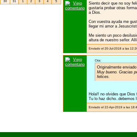
30
31
1
2
3
4
5
Siento decir que no soy fel
gustaría probar otras for
a Dios.
Con vuestra ayuda me gusta
llegar mi amor a Jesuscrist
Me siento un poco desilusi
altura de nuestro señor. Al
Enviado el 20-Jul-2018 a las 12:
Cita:
Originalmente enviado
Muy bueno. Gracias po
felices.
Hola!! no olvides que Dios 
Tu lo haz dicho..debemos l
Enviado el 22-Apr-2019 a las 18: