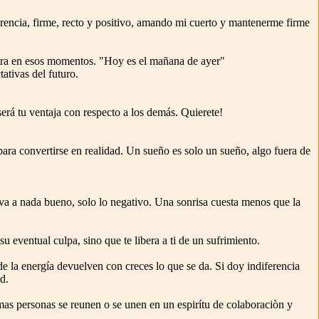
ferencia, firme, recto y positivo, amando mi cuerto y mantenerme firme
entra en esos momentos. "Hoy es el mañana de ayer"
ativas del futuro.
á tu ventaja con respecto a los demás. Quierete!
ara convertirse en realidad. Un sueño es solo un sueño, algo fuera de
eva a nada bueno, solo lo negativo. Una sonrisa cuesta menos que la
u eventual culpa, sino que te libera a ti de un sufrimiento.
de la energía devuelven con creces lo que se da. Si doy indiferencia
d.
mas personas se reunen o se unen en un espirítu de colaboraciòn y