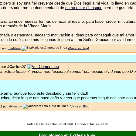
iz pero si soy una fiel creyente desde que Dios llegó a mi vida, lo llevo en 
mas de rezarlo, me he documentado de
como rezar el rosario
pero me gustaría c
ría aprender nuevas formas de rezar el rosario, para hacer crecer mi cultura 
o a través de la Virgen María.
onada y estancada, necesito motivación e ideas para conseguir que mi amor l
lí donde estés, que mis plegarias lleguen a ti mi Señor. Gracias por ayudarme.
26 por
EvaMaria
¡Visita su Blog!
 por
JCarlos07
r este artículo. A veces nos "espiritualizamos" demasiado olvidando que Dio
te ama, aunque todo este desolado y sin felicidad!
uchar, dejar lo que nos hace daño y creer que podemos seguir adelante con ac
42 por
yblancom
¡Visita su Blog!
Todas las horas están en -3 GMT. La hora actual es
13:39
.
Blog alojado en Ekklesia Viva