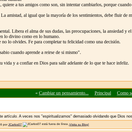
, quiere a tus amigos como son, sin intentar cambiarlos, porque cuando t
! La amistad, al igual que la mayoría de los sentimientos, debe fluir de
ntal. Libera el alma de sus dudas, las preocupaciones, la ansiedad y e
 en lo divino como en lo humano.
ue no lo olvides. Fe para completar tu felicidad como una decisión.
sabio cuando aprende a reirse de si mismo".
 vida y a confiar en Dios para salir adelante de lo que te hace infeliz.
«
Cambiar un pensamiento...
Principal
Como se
e artículo. A veces nos "espiritualizamos" demasiado olvidando que Dios nos
16 por
JCarlos07
¡Visita su Blog!