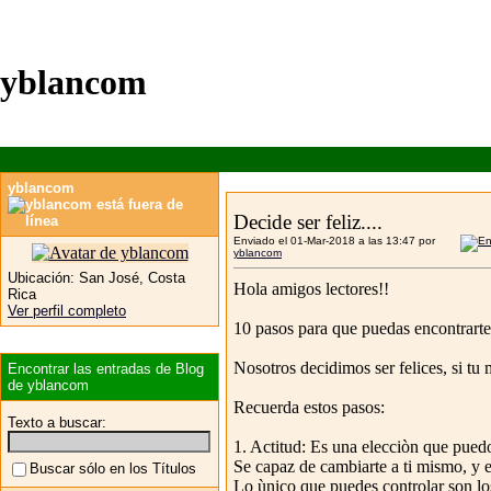
yblancom
yblancom
Decide ser feliz....
Enviado el 01-Mar-2018 a las 13:47 por
yblancom
Ubicación:
San José, Costa
Hola amigos lectores!!
Rica
Ver perfil completo
10 pasos para que puedas encontrarte
Nosotros decidimos ser felices, si tu m
Encontrar las entradas de Blog
de yblancom
Recuerda estos pasos:
Texto a buscar:
1. Actitud: Es una elecciòn que pued
Se capaz de cambiarte a ti mismo, y 
Buscar sólo en los Títulos
Lo ùnico que puedes controlar son lo