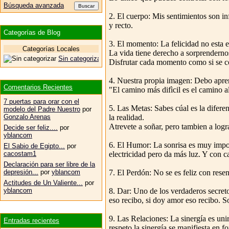
Búsqueda avanzada
2. El cuerpo: Mis sentimientos son in
y recto.
Categorías de Blog
3. El momento: La felicidad no esta 
Categorías Locales
La vida tiene derecho a sorprendernos
Sin categorizar
Disfrutar cada momento como si se co
4. Nuestra propia imagen: Debo apre
Comentarios Recientes
"El camino más difìcil es el camino al
7 puertas para orar con el
5. Las Metas: Sabes cúal es la difer
modelo del Padre Nuestro
por
la realidad.
Gonzalo Arenas
Atrevete a soñar, pero tambien a logr
Decide ser feliz....
por
yblancom
6. El Humor: La sonrisa es muy impor
El Sabio de Egipto...
por
electricidad pero da más luz. Y con c
cacostam1
Declaración para ser libre de la
7. El Perdón: No se es feliz con resen
depresión...
por
yblancom
Actitudes de Un Valiente...
por
8. Dar: Uno de los verdaderos secreto
yblancom
eso recibo, si doy amor eso recibo. S
9. Las Relaciones: La sinergía es uni
Entradas recientes
respeto la sinergía se manifiesta en f