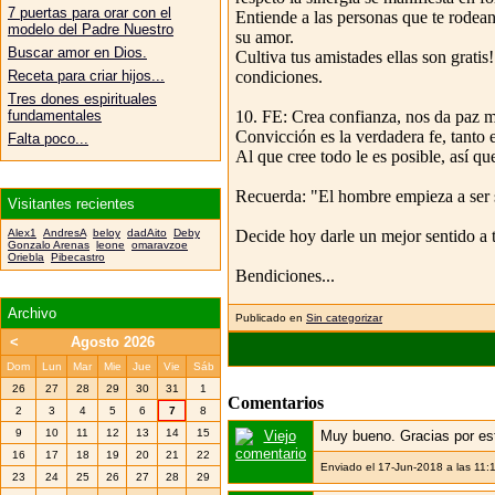
7 puertas para orar con el
Entiende a las personas que te rodean
modelo del Padre Nuestro
su amor.
Buscar amor en Dios.
Cultiva tus amistades ellas son gratis
condiciones.
Receta para criar hijos...
Tres dones espirituales
10. FE: Crea confianza, nos da paz me
fundamentales
Convicción es la verdadera fe, tanto
Falta poco...
Al que cree todo le es posible, así q
Recuerda: "El hombre empieza a ser 
Visitantes recientes
Decide hoy darle un mejor sentido a tu
Alex1
AndresA
beloy
dadAito
Deby
Gonzalo Arenas
leone
omaravzoe
Oriebla
Pibecastro
Bendiciones...
Archivo
Publicado en
Sin categorizar
<
Agosto 2026
Dom
Lun
Mar
Mie
Jue
Vie
Sáb
26
27
28
29
30
31
1
Comentarios
2
3
4
5
6
7
8
9
10
11
12
13
14
15
Muy bueno. Gracias por est
16
17
18
19
20
21
22
Enviado el 17-Jun-2018 a las 11:
23
24
25
26
27
28
29