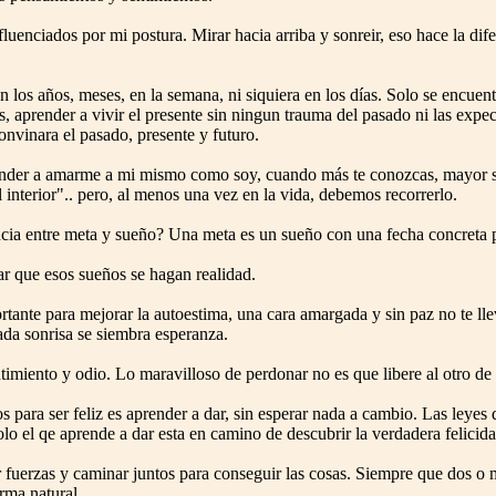
fluenciados por mi postura. Mirar hacia arriba y sonreir, eso hace la di
en los años, meses, en la semana, ni siquiera en los días. Solo se encu
, aprender a vivir el presente sin ningun trauma del pasado ni las expect
nvinara el pasado, presente y futuro.
nder a amarme a mi mismo como soy, cuando más te conozcas, mayor ser
 interior".. pero, al menos una vez en la vida, debemos recorrerlo.
encia entre meta y sueño? Una meta es un sueño con una fecha concreta p
ar que esos sueños se hagan realidad.
tante para mejorar la autoestima, una cara amargada y sin paz no te ll
ada sonrisa se siembra esperanza.
timiento y odio. Lo maravilloso de perdonar no es que libere al otro de s
s para ser feliz es aprender a dar, sin esperar nada a cambio. Las leyes 
olo el qe aprende a dar esta en camino de descubrir la verdadera felicida
r fuerzas y caminar juntos para conseguir las cosas. Siempre que dos o 
orma natural.