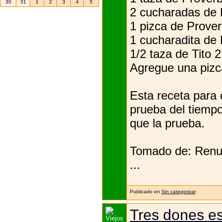
30
31
1
2
3
4
5
2 cucharadas de 
1 pizca de Prover
1 cucharadita de 
1/2 taza de Tito 2
Agregue una pizc
Esta receta para 
prueba del tiempo
que la prueba.
Tomado de: Renue
...
Publicado en
Sin categorizar
Tres dones es