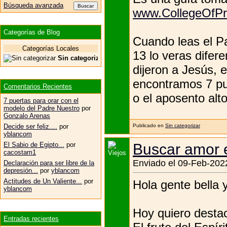
Búsqueda avanzada
www.CollegeOfPr
Categorías de Blog
Cuando leas el P
Categorías Locales
13 lo veras difere
Sin categorizar
dijeron a Jesús, 
encontramos 7 pue
Comentarios Recientes
o el aposento alto
7 puertas para orar con el
modelo del Padre Nuestro
por
Gonzalo Arenas
Publicado en
Sin categorizar
Decide ser feliz....
por
yblancom
Buscar amor 
El Sabio de Egipto...
por
cacostam1
Enviado el 09-Feb-2022
Declaración para ser libre de la
depresión...
por
yblancom
Actitudes de Un Valiente...
por
Hola gente bella 
yblancom
Hoy quiero destac
Entradas recientes