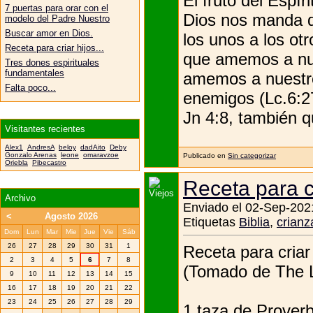
El fruto del Espír
7 puertas para orar con el
Dios nos manda 
modelo del Padre Nuestro
Buscar amor en Dios.
los unos a los otr
Receta para criar hijos...
que amemos a nues
Tres dones espirituales
fundamentales
amemos a nuestro
Falta poco...
enemigos (Lc.6:2
Jn 4:8, también qu
Visitantes recientes
Alex1
AndresA
beloy
dadAito
Deby
Gonzalo Arenas
leone
omaravzoe
Publicado en
Sin categorizar
Oriebla
Pibecastro
Receta para cr
Archivo
Enviado el 02-Sep-202
<
Agosto 2026
Etiquetas
Biblia
,
crianz
Dom
Lun
Mar
Mie
Jue
Vie
Sáb
26
27
28
29
30
31
1
Receta para criar 
2
3
4
5
6
7
8
(Tomado de The L
9
10
11
12
13
14
15
16
17
18
19
20
21
22
23
24
25
26
27
28
29
1 taza de Proverb