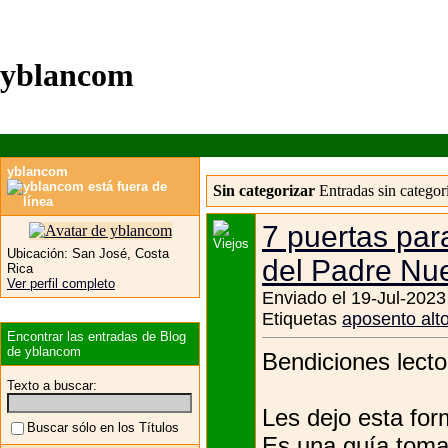
yblancom
yblancom
Sin categorizar
Entradas sin categor
7 puertas par
Ubicación:
San José, Costa
del Padre Nu
Rica
Ver perfil completo
Enviado el 19-Jul-2023
Etiquetas
aposento alt
Encontrar las entradas de Blog
de yblancom
Bendiciones lecto
Texto a buscar:
Les dejo esta for
Buscar sólo en los Títulos
Es una guía toma