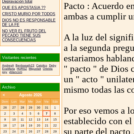
Depravación total
Pacto : Acuerdo en
QUE ES APOSTASIA ??
ambas a cumplir un
CRISTO MURIO POR TODOS
DIOS NO ES RESPONSABLE
DE LA FE
NO VER EL FRUTO DEL
A la luz del signi
PECADO TIENE SUS
CONSECUENCIAS
a la segunda pregun
estariamos hablan
Visitantes recientes
AndresA
Benbasath23
Catolico
Deby
" pacto " de Dios 
EvaMaria
HURSZ
Miguelalt
Oriebla
ppy
yblancom
un " acto " unilate
mismo todas las c
Archivo
<
Agosto 2026
Dom
Lun
Mar
Mie
Jue
Vie
Sáb
Por eso vemos a lo
26
27
28
29
30
31
1
2
3
4
5
6
7
8
establecido con el
9
10
11
12
13
14
15
16
17
18
19
20
21
22
su parte del pacto
23
24
25
26
27
28
29