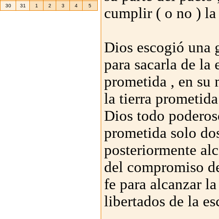
30
31
1
2
3
4
5
cumplir ( o no ) la
Dios escogió una 
para sacarla de la 
prometida , en su 
la tierra prometid
Dios todo poderoso 
prometida solo do
posteriormente alca
del compromiso de 
fe para alcanzar l
libertados de la es