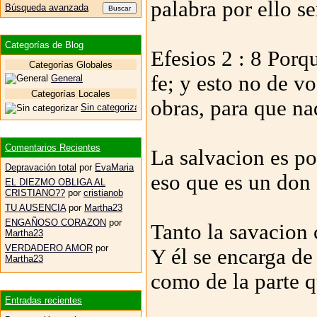
palabra por ello se
Búsqueda avanzada
Categorías de Blog
Efesios 2 : 8 Porq
Categorías Globales
fe; y esto no de v
General
Categorías Locales
obras, para que nad
Sin categorizar
Comentarios Recientes
La salvacion es po
Depravación total
por
EvaMaria
eso que es un don 
EL DIEZMO OBLIGA AL
CRISTIANO??
por
cristianob
TU AUSENCIA
por
Martha23
ENGAÑOSO CORAZON
por
Tanto la savacion 
Martha23
VERDADERO AMOR
por
Y él se encarga d
Martha23
como de la parte q
Entradas recientes