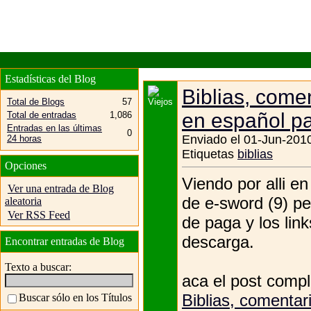
Estadísticas del Blog
Biblias, comen
Total de Blogs
57
en español pa
Total de entradas
1,086
Entradas en las últimas
0
Enviado el 01-Jun-2010
24 horas
Etiquetas
biblias
Opciones
Viendo por alli e
Ver una entrada de Blog
de e-sword (9) pe
aleatoria
Ver RSS Feed
de paga y los lin
descarga.
Encontrar entradas de Blog
Texto a buscar:
aca el post compl
Biblias, comentar
Buscar sólo en los Títulos