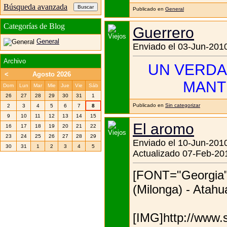
Búsqueda avanzada
Publicado en
General
Categorías de Blog
Guerrero
General
Enviado el 03-Jun-2010
Archivo
UN VERDA
<
Agosto 2026
MANTI
Dom
Lun
Mar
Mie
Jue
Vie
Sáb
26
27
28
29
30
31
1
Publicado en
Sin categorizar
2
3
4
5
6
7
8
9
10
11
12
13
14
15
El aromo
16
17
18
19
20
21
22
23
24
25
26
27
28
29
Enviado el 10-Jun-2010
30
31
1
2
3
4
5
Actualizado 07-Feb-20
[FONT="Georgia"
(Milonga) - Atah
[IMG]http://www.