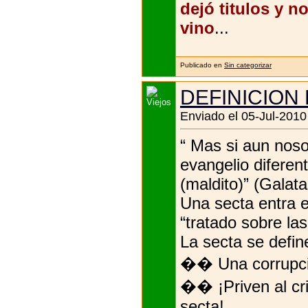
dejó titulos y 
vino
...
Publicado en
Sin categorizar
DEFINICION
Enviado el 05-Jul-2010
“ Mas si aun noso
evangelio difere
(maldito)” (Galata
Una secta entra e
“tratado sobre las
La secta se defi
�� Una corrupció
�� ¡Priven al cri
secta!