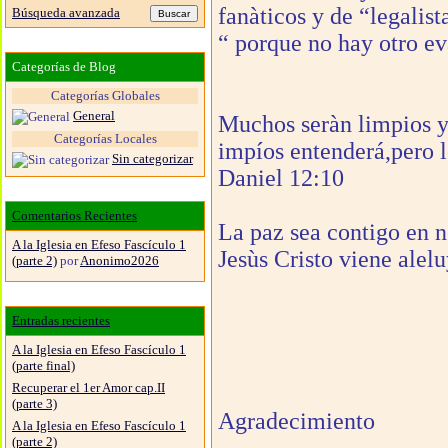
fanàticos y de “legalist
Búsqueda avanzada
“ porque no hay otro ev
Categorías de Blog
Categorías Globales
General
Muchos seràn limpios y
Categorías Locales
impíos entenderá,pero 
Sin categorizar
Daniel 12:10
Comentarios Recientes
La paz sea contigo en 
A la Iglesia en Efeso Fascículo 1
Jesùs Cristo viene alelu
(parte 2)
por
Anonimo2026
Entradas recientes
A la Iglesia en Efeso Fascículo 1
(parte final)
Recuperar el 1er Amor cap.II
(parte 3)
Agradecimiento
A la Iglesia en Efeso Fascículo 1
(parte 2)