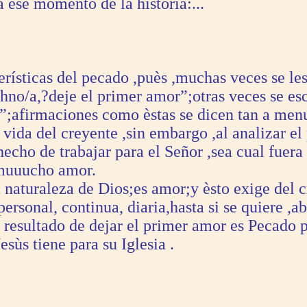
 èse momento de la historia:...
terísticas del pecado ,puès ,muchas veces se l
 hno/a,?deje el primer amor”;otras veces se 
”;afirmaciones como èstas se dicen tan a menu
 vida del creyente ,sin embargo ,al analizar el
echo de trabajar para el Señor ,sea cual fuera 
 muuucho amor.
 naturaleza de Dios;es amor;y èsto exige del cr
,personal, continua, diaria,hasta si se quiere
l resultado de dejar el primer amor es Pecado p
esùs tiene para su Iglesia .