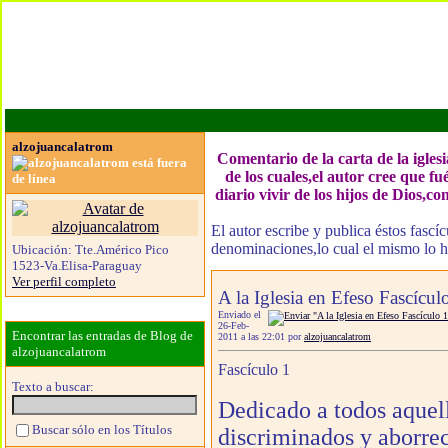
alzojuancalatrom
Comentario de la carta de la igles
de los cuales,el autor cree que f
diario vivir de los hijos de Dios,c
El autor escribe y publica éstos fascí
denominaciones,lo cual el mismo lo 
Ubicación:
Tte.Américo Pico
1523-Va.Elisa-Paraguay
Ver perfil completo
A la Iglesia en Efeso Fascícul
Enviado el
26-Feb-
Encontrar las entradas de Blog de
2011 a las 22:01 por
alzojuancalatrom
alzojuancalatrom
Fascículo 1
Texto a buscar:
Dedicado a todos aquell
Buscar sólo en los Títulos
discriminados y aborrec