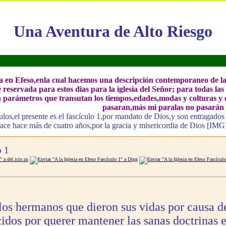
Una Aventura de Alto Riesgo
ia en Efeso,enla cual hacemos una descripción contemporaneo de las
ué reservada para estos dias para la iglesia del Señor; para todas 
on parámetros que transutan los tiempos,edades,modas y colturas y cos
pasaran,más mi paralas no pasarán 
culos,el presente es el fascículo 1,por mandato de Dios,y son entragados
hace hace más de cuatro años,por la gracia y misericordia de Dios [I
o 1
os hermanos que dieron sus vidas por causa de
idos por querer mantener las sanas doctrinas 