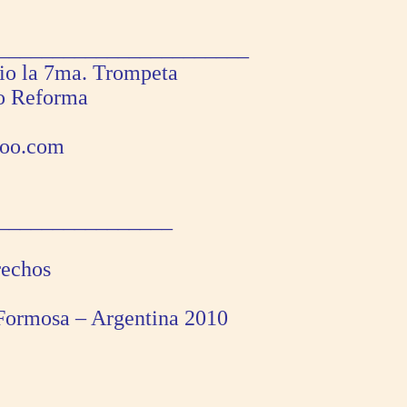
_______________________
rio la 7ma. Trompeta
o Reforma
hoo.com
________________
rechos
:Formosa – Argentina 2010