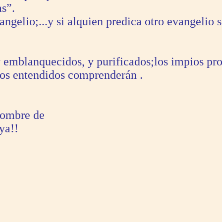
as”.
angelio;...y si alquien predica otro evangelio 
 emblanquecidos, y purificados;los impios pr
los entendidos comprenderán .
nombre de
ya!!