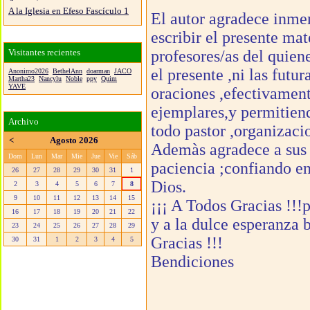
A la Iglesia en Efeso Fascículo 1
El autor agradece inmen
escribir el presente ma
Visitantes recientes
profesores/as del quiene
el presente ,ni las fut
Anonimo2026
BethelAnn
doarman
JACO
Martha23
Nancylu
Noble
ppy
Quim
YAVE
oraciones ,efectivamen
ejemplares,y permitiend
Archivo
todo pastor ,organizaci
<
Agosto 2026
Ademàs agradece a sus 
Dom
Lun
Mar
Mie
Jue
Vie
Sáb
paciencia ;confiando en
26
27
28
29
30
31
1
Dios.
2
3
4
5
6
7
8
9
10
11
12
13
14
15
¡¡¡ A Todos Gracias !!!p
16
17
18
19
20
21
22
y a la dulce esperanza 
23
24
25
26
27
28
29
Gracias !!!
30
31
1
2
3
4
5
Bendiciones