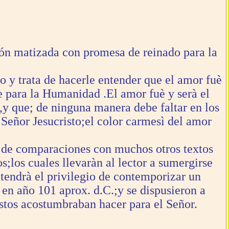
ión matizada con promesa de reinado para la
o y trata de hacerle entender que el amor fuè
e para la Humanidad .El amor fuè y serà el
n,y que; de ninguna manera debe faltar en los
 Señor Jesucristo;el color carmesì del amor
às de comparaciones con muchos otros textos
s;los cuales llevaràn al lector a sumergirse
 tendrà el privilegio de contemporizar un
s en año 101 aprox. d.C.;y se dispusieron a
stos acostumbraban hacer para el Señor.