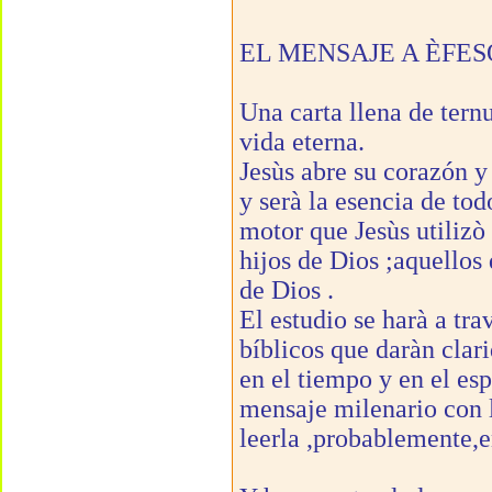
EL MENSAJE A ÈFES
Una carta llena de ter
vida eterna.
Jesùs abre su corazón y
y serà la esencia de to
motor que Jesùs utilizò
hijos de Dios ;aquellos
de Dios .
El estudio se harà a tr
bíblicos que daràn clari
en el tiempo y en el es
mensaje milenario con la
leerla ,probablemente,e