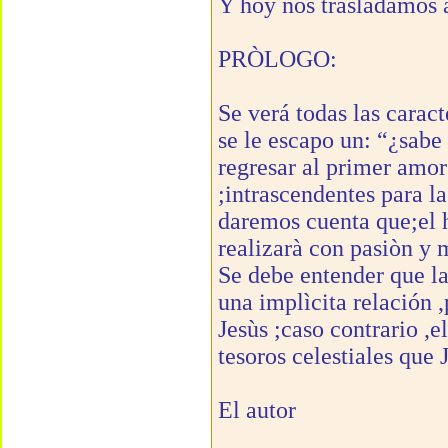
Y hoy nos trasladamos a
PRÒLOGO:
Se verá todas las carac
se le escapo un: “¿sabe
regresar al primer amor
;intrascendentes para la
daremos cuenta que;el h
realizarà con pasiòn y
Se debe entender que la
una implìcita relación 
Jesùs ;caso contrario ,e
tesoros celestiales que J
El autor