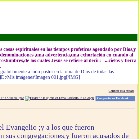
 cosas espirituales en los tiempos profeticos agendado por Dios,y
las denominaciones ,una advertencia,una exhortación en cuando al
tumbres,de los cuales Jesús se refiere al decir: "...cielos y tierra
.
 gratuitamente a todo pastor en la obra de Dios de todas las
MG]D:\Mis imágenes\Imagen 001.jpg[/IMG]
Calificar esta entrada
Compartir en Facebook
l Evangelio ;y a los que fueron
en sus congregaciones,y fueron acusados de