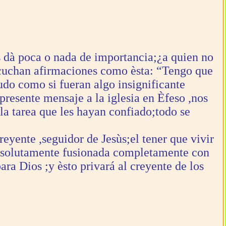
es dà poca o nada de importancia;¿a quien no
escuchan afirmaciones como èsta: “Tengo que
do como si fueran algo insignificante
 presente mensaje a la iglesia en Èfeso ,nos
la tarea que les hayan confiado;todo se
eyente ,seguidor de Jesùs;el tener que vivir
 ,absolutamente fusionada completamente con
ara Dios ;y èsto privará al creyente de los