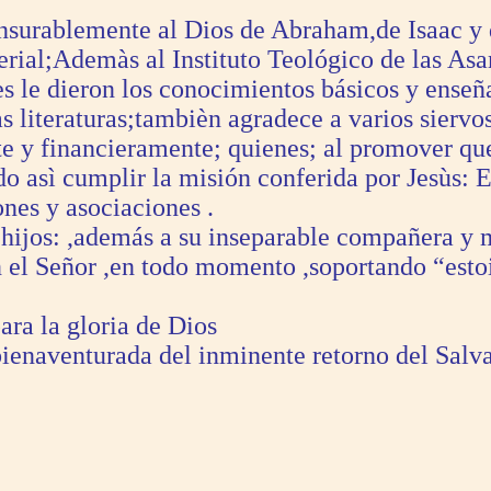
surablemente al Dios de Abraham,de Isaac y de
terial;Ademàs al Instituto Teológico de las A
s le dieron los conocimientos básicos y enseñan
uras literaturas;tambièn agradece a varios sier
te y financieramente; quienes; al promover qu
o asì cumplir la misión conferida por Jesùs: E
ones y asociaciones .
hijos: ,además a su inseparable compañera y m
 el Señor ,en todo momento ,soportando “esto
ara la gloria de Dios
bienaventurada del inminente retorno del Salva