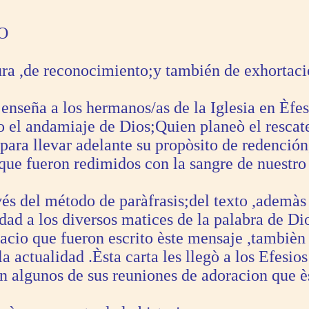
O
nura ,de reconocimiento;y también de exhortac
 enseña a los hermanos/as de la Iglesia en Èfes
do el andamiaje de Dios;Quien planeò el rescat
 para llevar adelante su propòsito de redenció
 que fueron redimidos con la sangre de nuestro
avés del método de paràfrasis;del texto ,adem
dad a los diversos matices de la palabra de Dio
pacio que fueron escrito èste mensaje ,tambièn
 actualidad .Èsta carta les llegò a los Efesio
n algunos de sus reuniones de adoracion que è